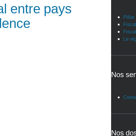
cal entre pays
Pilla
dence
Fiscal
Fiscal
Le ré
Nos ser
Consu
Nos dos