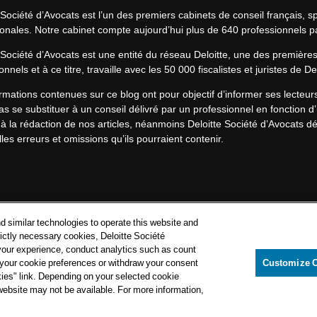
 Société d’Avocats est l’un des premiers cabinets de conseil français, spé
ionales. Notre cabinet compte aujourd’hui plus de 640 professionnels p
 Société d’Avocats est une entité du réseau Deloitte, une des première
onnels et à ce titre, travaille avec les 50 000 fiscalistes et juristes de D
rmations contenues sur ce blog ont pour objectif d’informer ses lecteu
s se substituer à un conseil délivré par un professionnel en fonction d’
à la rédaction de nos articles, néanmoins Deloitte Société d’Avocats déc
les erreurs et omissions qu’ils pourraient contenir.​
Politique de confidentialité
d similar technologies to operate this website and
Mentions légales
rictly necessary cookies, Deloitte Société
your experience, conduct analytics such as count
Politique de cookies
e your cookie preferences or withdraw your consent
Customize 
kies" link. Depending on your selected cookie
loitte Société d’Avocats. Une entité du réseau Deloitte.
 website may not be available. For more information,