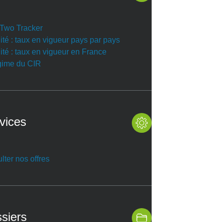
r Two Tracker
ité : taux en vigueur pays par pays
ité : taux en vigueur en France
gime du CIR
vices
lter nos offres
siers