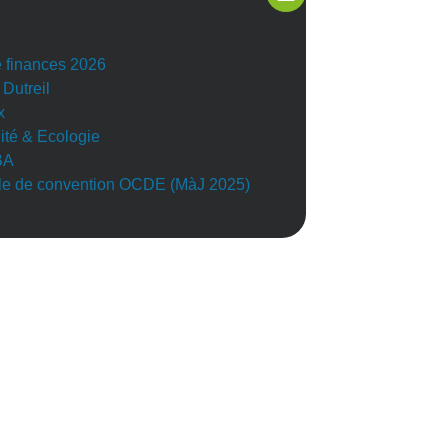
e finances 2026
 Dutreil
x
lité & Ecologie
BA
e de convention OCDE (MàJ 2025)