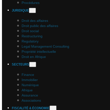
Procédures
JURIDIQUE
Droit des affaires
Droit public des affaires
Droit social
Restructuring
Regulatory
Legal Management Consulting
Propriété intellectuelle
Droit en Afrique
SECTEURS
Finance
Immobilier
Numérique
Afrique
Assurance
Associations
FISCALITÉ & ÉCONOMIE