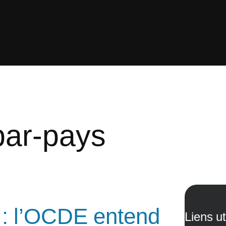
par-pays
e : l’OCDE entend
Liens ut