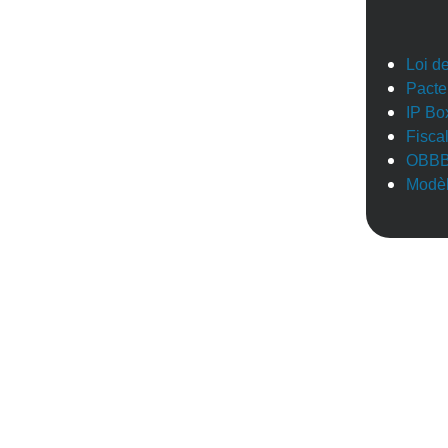
Loi d
Pacte
IP Bo
Fisca
OBB
Modèl