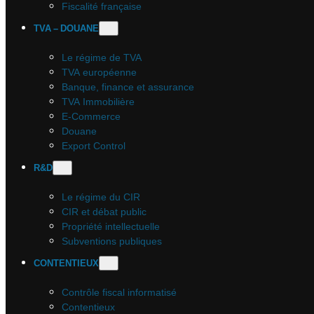
Fiscalité française
TVA – DOUANE
Le régime de TVA
TVA européenne
Banque, finance et assurance
TVA Immobilière
E-Commerce
Douane
Export Control
R&D
Le régime du CIR
CIR et débat public
Propriété intellectuelle
Subventions publiques
CONTENTIEUX
Contrôle fiscal informatisé
Contentieux