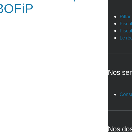
 BOFiP
Pilla
Fiscal
Fiscal
Le ré
Nos ser
Consu
Nos dos