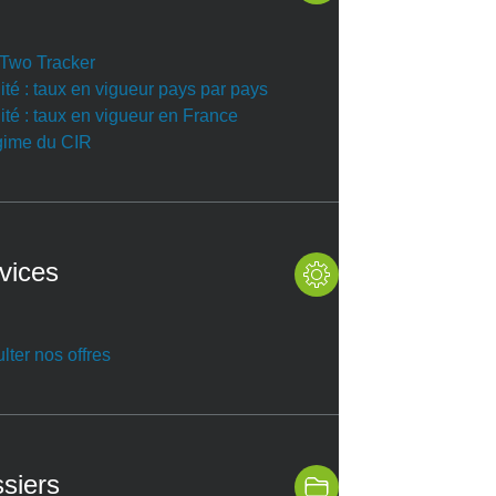
r Two Tracker
ité : taux en vigueur pays par pays
ité : taux en vigueur en France
gime du CIR
vices
lter nos offres
siers