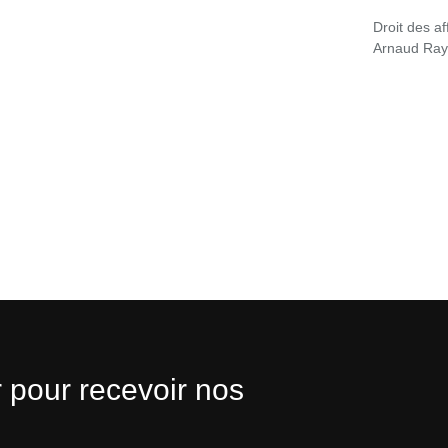
Droit des af
Arnaud Ra
 pour recevoir nos