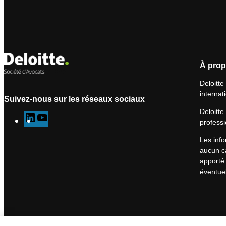
À prop
Deloitte
internat
Suivez-nous sur les réseaux sociaux
Deloitte
L
Y
professi
i
o
Les info
n
u
aucun ca
k
T
apporté 
e
u
éventuel
d
b
I
e
n