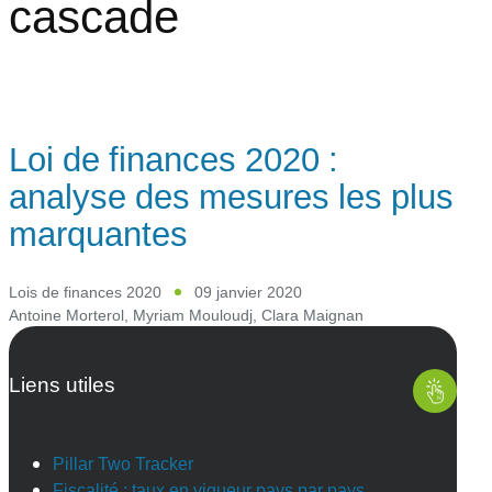
cascade
Loi de finances 2020 :
analyse des mesures les plus
marquantes
Lois de finances 2020
09 janvier 2020
Antoine Morterol
,
Myriam Mouloudj
,
Clara Maignan
Liens utiles
Pillar Two Tracker
Fiscalité : taux en vigueur pays par pays