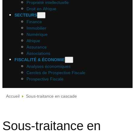
Propriété intellectuelle
Droit en Afrique
SECTEURS
Finance
Immobilier
Numérique
Afrique
Assurance
Associations
FISCALITÉ & ÉCONOMIE
Analyses économiques
Cercles de Prospective Fiscale
Prospective Fiscale
Accueil
Sous-traitance en cascade
Sous-traitance en