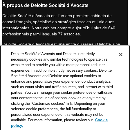
n
u
À propos de Deloitte Société d’Avocats
k
T
Deloitte Société d’Avocats est l’un des premiers cabinets de
e
u
conseil français, spécialisé en stratégies fiscales et juridiques
d
b
internationales. Notre cabinet compte aujourd’hui plus de 640
I
e
professionnels parmi lesquels 77 associés.
n
Deloitte Société d’Avocats est une entité du réseau Deloitte, une
des premières organisations mondiales de services
Deloitte Société d’Avocats and Deloitte use strictly
professionnels et à ce titre, travaille avec les 50 000 fiscalistes
necessary cookies and similar technologies to operate this
et juristes de Deloitte situés dans 150 pays.
website and to provide you with a more personalized user
experience. In addition to strictly necessary cookies, Deloitte
Les informations contenues sur ce blog ont pour objectif
Société d’Avocats and Deloitte use optional cookies to
d’informer ses lecteurs de manière générale. Elles ne peuvent
enhance and personalize your experience, conduct analytics
en aucun cas se substituer à un conseil délivré par un
such as count visits and traffic sources, and interact with third
professionnel en fonction d’une situation donnée. Un soin
parties. You can manage your cookie preferences or withdraw
particulier est apporté à la rédaction de nos articles, néanmoins
your consent to the use of optional cookies at any time by
Deloitte Société d’Avocats décline toute responsabilité relative
clicking the "Customize cookies" link. Depending on your
selected cookie preferences, the full functionality or
aux éventuelles erreurs et omissions qu’ils pourraient contenir.​
personalized user experience of this website may not be
available. For more information, please review our
Cookie
policy.