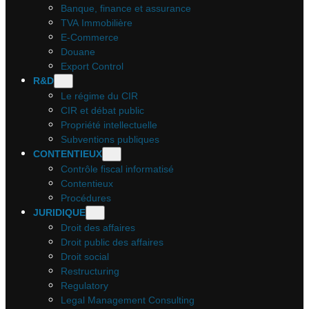
Banque, finance et assurance
TVA Immobilière
E-Commerce
Douane
Export Control
R&D
Le régime du CIR
CIR et débat public
Propriété intellectuelle
Subventions publiques
CONTENTIEUX
Contrôle fiscal informatisé
Contentieux
Procédures
JURIDIQUE
Droit des affaires
Droit public des affaires
Droit social
Restructuring
Regulatory
Legal Management Consulting