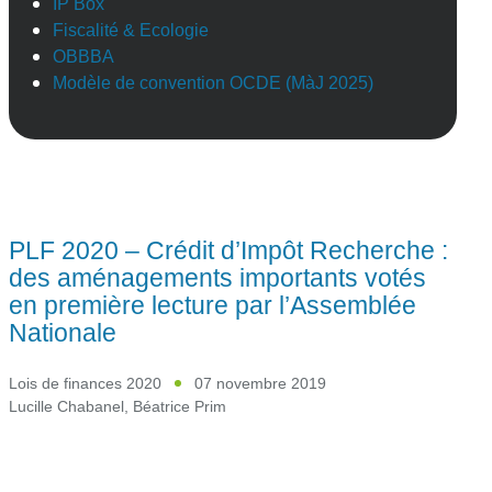
IP Box
Fiscalité & Ecologie
OBBBA
Modèle de convention OCDE (MàJ 2025)
PLF 2020 – Crédit d’Impôt Recherche :
des aménagements importants votés
en première lecture par l’Assemblée
Nationale
Lois de finances 2020
07 novembre 2019
Lucille Chabanel
,
Béatrice Prim