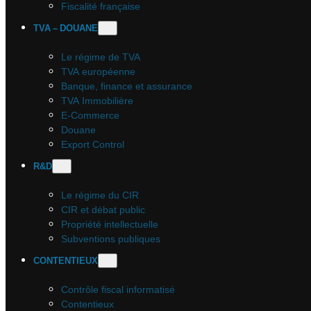
Fiscalité française
TVA – DOUANE
Le régime de TVA
TVA européenne
Banque, finance et assurance
TVA Immobilière
E-Commerce
Douane
Export Control
R&D
Le régime du CIR
CIR et débat public
Propriété intellectuelle
Subventions publiques
CONTENTIEUX
Contrôle fiscal informatisé
Contentieux