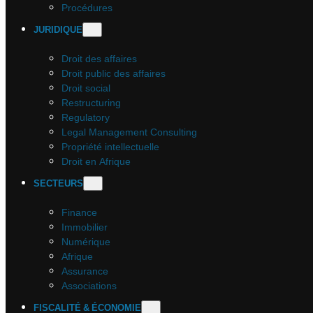
Procédures
JURIDIQUE
Droit des affaires
Droit public des affaires
Droit social
Restructuring
Regulatory
Legal Management Consulting
Propriété intellectuelle
Droit en Afrique
SECTEURS
Finance
Immobilier
Numérique
Afrique
Assurance
Associations
FISCALITÉ & ÉCONOMIE