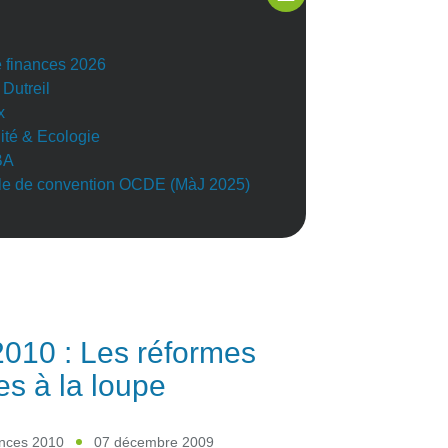
e finances 2026
 Dutreil
x
lité & Ecologie
BA
e de convention OCDE (MàJ 2025)
010 : Les réformes
les à la loupe
ances 2010
07 décembre 2009