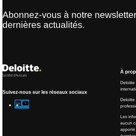
Abonnez-vous à notre newsletter
dernières actualités.
À prop
Deloitte
internat
Suivez-nous sur les réseaux sociaux
Deloitte
L
Y
professi
i
o
Les info
n
u
aucun ca
k
T
apporté 
e
u
éventuel