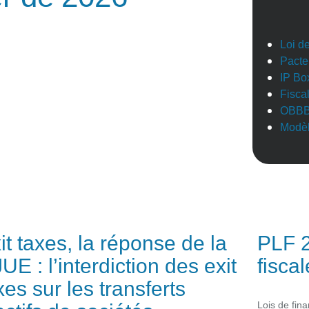
Loi d
Pacte
IP Bo
Fisca
OBB
Modèl
it taxes, la réponse de la
PLF 2
UE : l’interdiction des exit
fisca
xes sur les transferts
Lois de fin