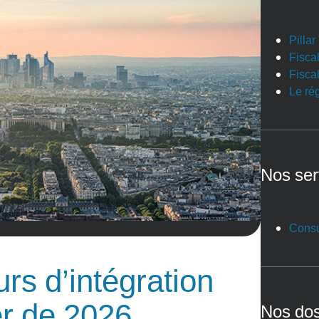
Pilla
Fiscal
Fiscal
Le ré
Nos ser
Consu
rs d’intégration
er de 2026
Nos dos