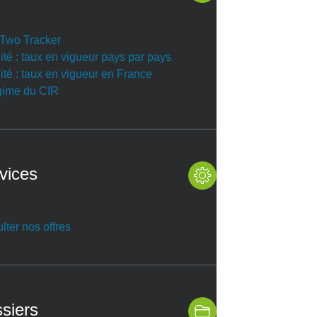
r Two Tracker
ité : taux en vigueur pays par pays
ité : taux en vigueur en France
gime du CIR
vices
lter nos offres
siers