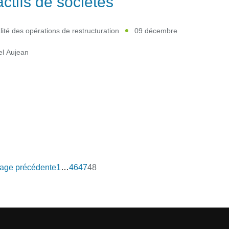
actifs de sociétés
lité des opérations de restructuration
09 décembre
el Aujean
age précédente
1
…
46
47
48