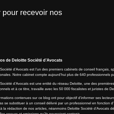
 pour recevoir nos
os de Deloitte Société d’Avocats
 Société d’Avocats est l’un des premiers cabinets de conseil français, spé
ionales. Notre cabinet compte aujourd’hui plus de 640 professionnels p
 Société d’Avocats est une entité du réseau Deloitte, une des première
onnels et à ce titre, travaille avec les 50 000 fiscalistes et juristes de D
rmations contenues sur ce blog ont pour objectif d’informer ses lecteu
s se substituer à un conseil délivré par un professionnel en fonction d’
à la rédaction de nos articles, néanmoins Deloitte Société d’Avocats déc
les erreurs et omissions qu’ils pourraient contenir.​