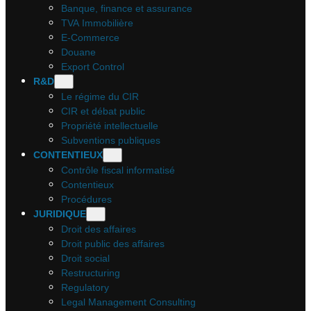
Banque, finance et assurance
TVA Immobilière
E-Commerce
Douane
Export Control
R&D
Le régime du CIR
CIR et débat public
Propriété intellectuelle
Subventions publiques
CONTENTIEUX
Contrôle fiscal informatisé
Contentieux
Procédures
JURIDIQUE
Droit des affaires
Droit public des affaires
Droit social
Restructuring
Regulatory
Legal Management Consulting