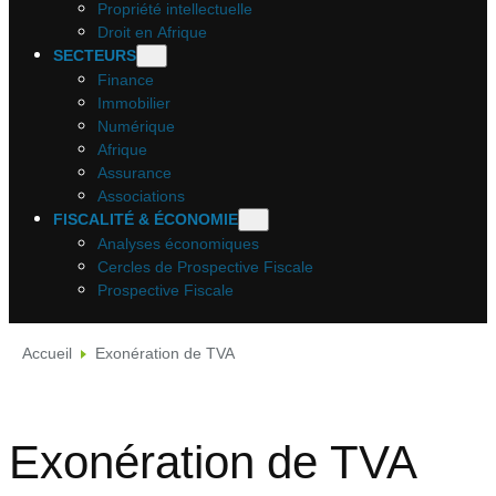
Propriété intellectuelle
Droit en Afrique
SECTEURS
Finance
Immobilier
Numérique
Afrique
Assurance
Associations
FISCALITÉ & ÉCONOMIE
Analyses économiques
Cercles de Prospective Fiscale
Prospective Fiscale
Accueil
Exonération de TVA
Exonération de TVA