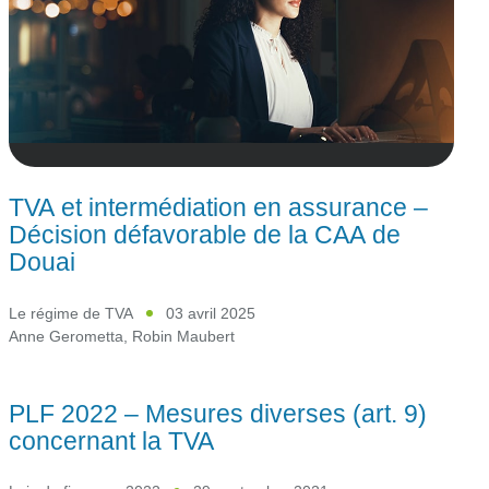
TVA et intermédiation en assurance –
Décision défavorable de la CAA de
Douai
Le régime de TVA
03 avril 2025
Anne Gerometta
,
Robin Maubert
PLF 2022 – Mesures diverses (art. 9)
concernant la TVA