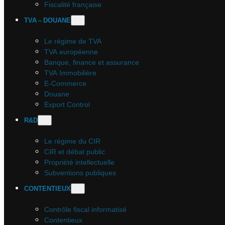
Fiscalité française
TVA – DOUANE
Le régime de TVA
TVA européenne
Banque, finance et assurance
TVA Immobilière
E-Commerce
Douane
Export Control
R&D
Le régime du CIR
CIR et débat public
Propriété intellectuelle
Subventions publiques
CONTENTIEUX
Contrôle fiscal informatisé
Contentieux