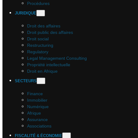
Procédures
JURIDIQUE
Droit des affaires
Droit public des affaires
Droit social
Restructuring
Regulatory
Legal Management Consulting
Propriété intellectuelle
Droit en Afrique
SECTEURS
Finance
Immobilier
Numérique
Afrique
Assurance
Associations
FISCALITÉ & ÉCONOMIE