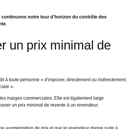
s continuons notre tour d’horizon du contrôle des
nte.
er un prix minimal de
dit à toute personne «
d’imposer, directement ou indirectement,
rciale
».
ou les marges commerciales. Elle est également large
mposer un prix minimal de revente à un revendeur.
ne augmentation de prix et que le revendeur donne suite à