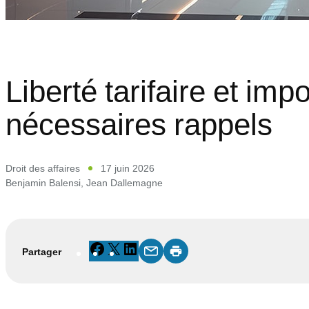
Liberté tarifaire et imp
nécessaires rappels
Droit des affaires
17 juin 2026
Benjamin Balensi
,
Jean Dallemagne
Facebook
X
LinkedIn
Partager