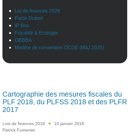
Loi de finances 2026
Pacte Dutreil
IP Box
Fiscalité & Ecologie
OBBBA
Modèle de convention OCDE (MàJ 2025)
Cartographie des mesures fiscales du
PLF 2018, du PLFSS 2018 et des PLFR
2017
Lois de finances 2018
10 janvier 2018
Patrick Fumenier