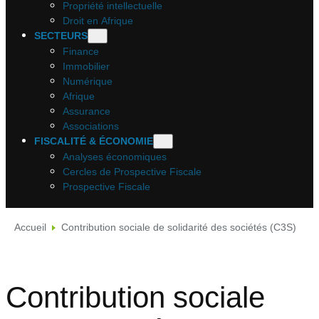
Propriété intellectuelle
Droit en Afrique
SECTEURS
Finance
Immobilier
Numérique
Afrique
Assurance
Associations
FISCALITÉ & ÉCONOMIE
Analyses économiques
Cercles de Prospective Fiscale
Prospective Fiscale
Accueil
Contribution sociale de solidarité des sociétés (C3S)
Contribution sociale