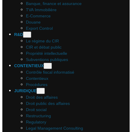
Banque, finance et assurance
TVA Immobilière
E-Commerce
Douane
Export Control
R&D
Le régime du CIR
CIR et débat public
Propriété intellectuelle
Subventions publiques
CONTENTIEUX
Contrôle fiscal informatisé
Contentieux
Procédures
JURIDIQUE
Droit des affaires
Droit public des affaires
Droit social
Restructuring
Regulatory
Legal Management Consulting