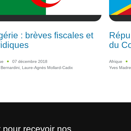
gérie : brèves fiscales et
Répu
ridiques
du Co
ue
07 décembre 2018
Afrique
Bernardini
,
Laure-Agnès Mollard-Cadix
Yves Madr
 pour recevoir nos