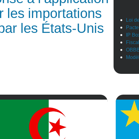
r les importations
Loi d
par les États-Unis
Pacte
IP Bo
Fisca
OBB
Modèl