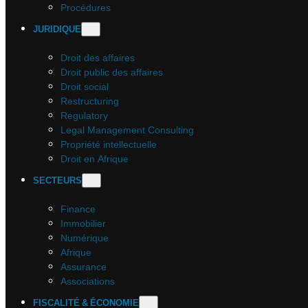
Procédures
JURIDIQUE
Droit des affaires
Droit public des affaires
Droit social
Restructuring
Regulatory
Legal Management Consulting
Propriété intellectuelle
Droit en Afrique
SECTEURS
Finance
Immobilier
Numérique
Afrique
Assurance
Associations
FISCALITÉ & ÉCONOMIE