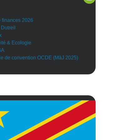
e finances 2026
 Dutreil
x
lité & Ecologie
BA
e de convention OCDE (MàJ 2025)