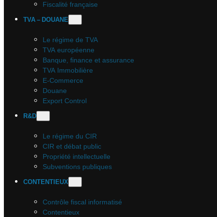
Fiscalité française
TVA – DOUANE
Le régime de TVA
TVA européenne
Banque, finance et assurance
TVA Immobilière
E-Commerce
Douane
Export Control
R&D
Le régime du CIR
CIR et débat public
Propriété intellectuelle
Subventions publiques
CONTENTIEUX
Contrôle fiscal informatisé
Contentieux