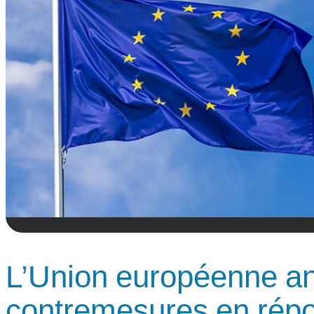
L’Union européenne a
contremesures en répon