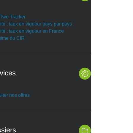
r Two Tracker
ité : taux en vigueur pays par pays
ité : taux en vigueur en France
gime du CIR
vices
lter nos offres
siers