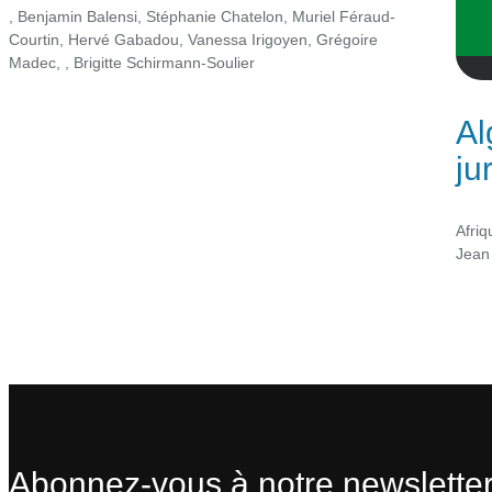
,
Benjamin Balensi
,
Stéphanie Chatelon
,
Muriel Féraud-
Courtin
,
Hervé Gabadou
,
Vanessa Irigoyen
,
Grégoire
Madec
,
,
Brigitte Schirmann-Soulier
Al
ju
Afriq
Jean 
Abonnez-vous à notre newsletter