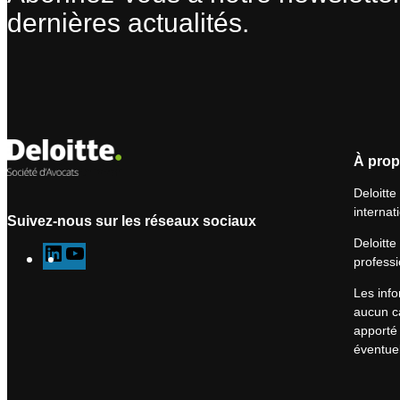
dernières actualités.
À prop
Deloitte
internat
Suivez-nous sur les réseaux sociaux
Deloitte
L
Y
professi
i
o
Les info
n
u
aucun ca
k
T
apporté 
e
u
éventuel
d
b
I
e