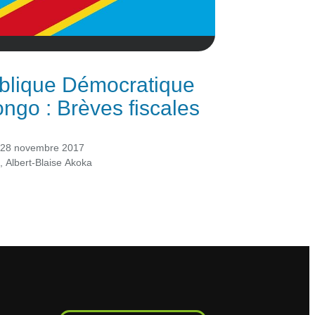
blique Démocratique
ngo : Brèves fiscales
28 novembre 2017
e
,
Albert-Blaise Akoka