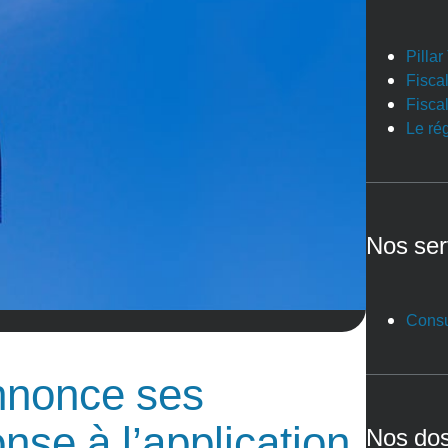
Pilla
Fiscal
Fiscal
Le ré
Nos ser
Consu
nnonce ses
se à l’application
Nos dos