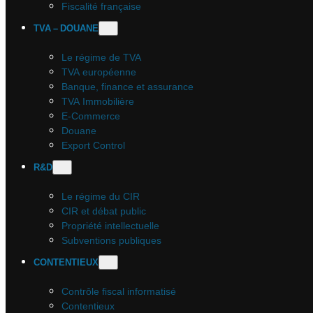
Fiscalité française
TVA – DOUANE
Le régime de TVA
TVA européenne
Banque, finance et assurance
TVA Immobilière
E-Commerce
Douane
Export Control
R&D
Le régime du CIR
CIR et débat public
Propriété intellectuelle
Subventions publiques
CONTENTIEUX
Contrôle fiscal informatisé
Contentieux