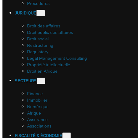
Procédures
JURIDIQUE
Droit des affaires
Droit public des affaires
Droit social
Restructuring
Regulatory
Legal Management Consulting
Propriété intellectuelle
Droit en Afrique
SECTEURS
Finance
Immobilier
Numérique
Afrique
Assurance
Associations
FISCALITÉ & ÉCONOMIE