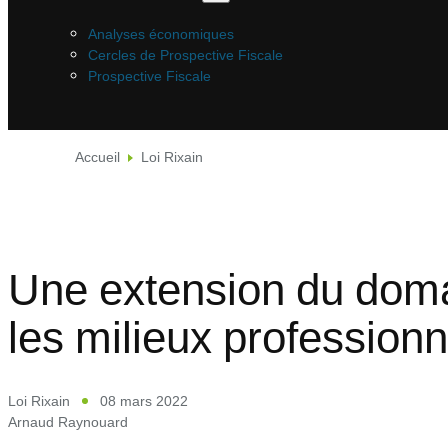
Analyses économiques
Cercles de Prospective Fiscale
Prospective Fiscale
Accueil
Loi Rixain
Une extension du domai
les milieux professionn
Loi Rixain
08 mars 2022
Arnaud Raynouard