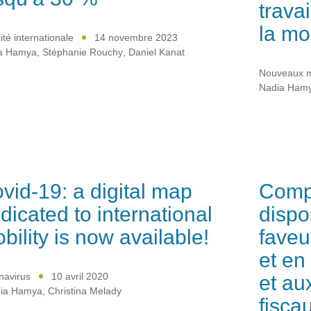
travai
la mo
ité internationale
14 novembre 2023
a Hamya
,
Stéphanie Rouchy
,
Daniel Kanat
Nouveaux m
Nadia Ham
vid-19: a digital map
Comp
dicated to international
dispo
bility is now available!
faveu
et en
et au
navirus
10 avril 2020
ia Hamya
,
Christina Melady
fisca