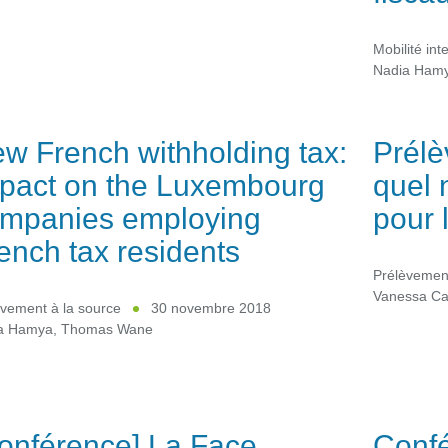
Mobilité int
Nadia Ham
w French withholding tax:
Prélè
pact on the Luxembourg
quel 
mpanies employing
pour 
ench tax residents
Prélèvement
Vanessa Ca
vement à la source
30 novembre 2018
a Hamya
,
Thomas Wane
onférence] La Face
Confé