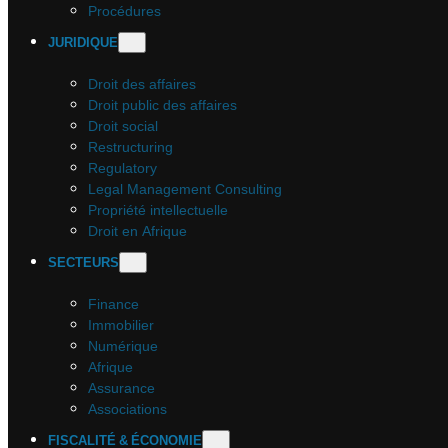
Procédures
JURIDIQUE
Droit des affaires
Droit public des affaires
Droit social
Restructuring
Regulatory
Legal Management Consulting
Propriété intellectuelle
Droit en Afrique
SECTEURS
Finance
Immobilier
Numérique
Afrique
Assurance
Associations
FISCALITÉ & ÉCONOMIE