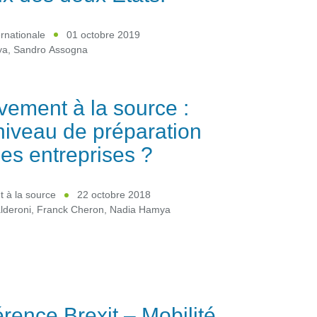
ernationale
01 octobre 2019
ya
,
Sandro Assogna
vement à la source :
niveau de préparation
les entreprises ?
 à la source
22 octobre 2018
lderoni
,
Franck Cheron
,
Nadia Hamya
rence Brexit – Mobilité