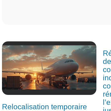
Ré
de
co
in
co
ré
l’
Relocalisation temporaire
ju