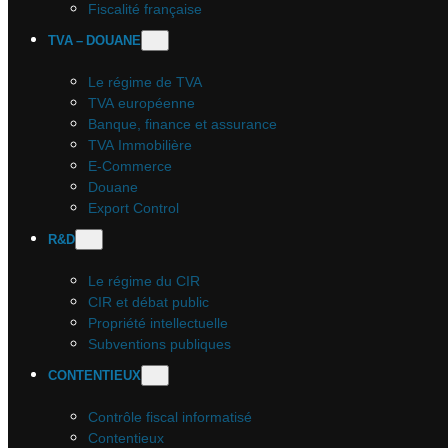
Fiscalité française
TVA – DOUANE
Le régime de TVA
TVA européenne
Banque, finance et assurance
TVA Immobilière
E-Commerce
Douane
Export Control
R&D
Le régime du CIR
CIR et débat public
Propriété intellectuelle
Subventions publiques
CONTENTIEUX
Contrôle fiscal informatisé
Contentieux