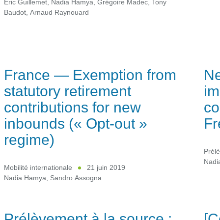
Eric Guillemet
,
Nadia Hamya
,
Grégoire Madec
,
Tony
Baudot
,
Arnaud Raynouard
France — Exemption from
Ne
statutory retirement
im
contributions for new
co
inbounds (« Opt-out »
Fr
regime)
Prélè
Nadi
Mobilité internationale
21 juin 2019
Nadia Hamya
,
Sandro Assogna
Prélèvement à la source :
[C