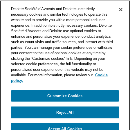
des premières organisations mondiales de services
Deloitte Société d’Avocats and Deloitte use strictly
professionnels et à ce titre, travaille avec les 50 000 fiscalistes
necessary cookies and similar technologies to operate this
et juristes de Deloitte situés dans 150 pays.
website and to provide you with a more personalized user
experience. In addition to strictly necessary cookies, Deloitte
Les informations contenues sur ce blog ont pour objectif
Société d’Avocats and Deloitte use optional cookies to
d’informer ses lecteurs de manière générale. Elles ne peuvent
enhance and personalize your experience, conduct analytics
en aucun cas se substituer à un conseil délivré par un
such as count visits and traffic sources, and interact with third
professionnel en fonction d’une situation donnée. Un soin
parties. You can manage your cookie preferences or withdraw
particulier est apporté à la rédaction de nos articles, néanmoins
your consent to the use of optional cookies at any time by
Deloitte Société d’Avocats décline toute responsabilité relative
clicking the "Customize cookies" link. Depending on your
aux éventuelles erreurs et omissions qu’ils pourraient contenir.​
selected cookie preferences, the full functionality or
personalized user experience of this website may not be
available. For more information, please review our
Cookie
policy.
Customize Cookies
Politique de confidentialité
Mentions légales
Politique de cookies
Reject All
© Deloitte Société d’Avocats. Une entité du réseau Deloitte.
Accept All Cookies