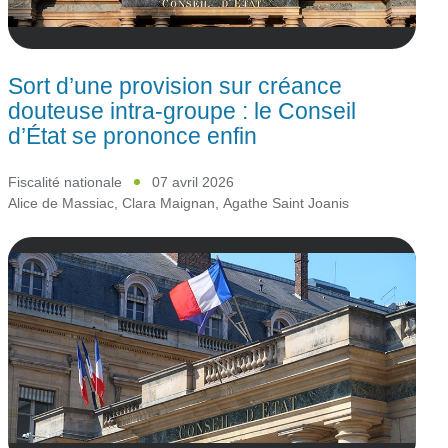
Sort d’une provision sur créance
douteuse intra-groupe : le Conseil
d’État se prononce enfin
Fiscalité nationale
07 avril 2026
Alice de Massiac
,
Clara Maignan
,
Agathe Saint Joanis