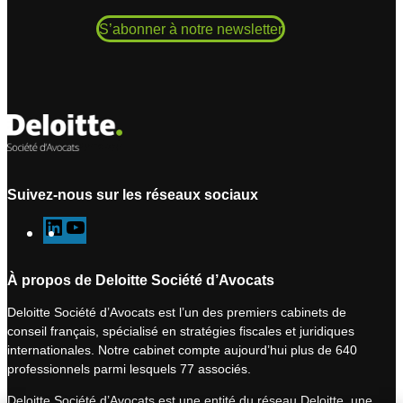
S’abonner à notre newsletter
Suivez-nous sur les réseaux sociaux
L
Y
i
o
n
u
À propos de Deloitte Société d’Avocats
k
T
Deloitte Société d’Avocats est l’un des premiers cabinets de
e
u
conseil français, spécialisé en stratégies fiscales et juridiques
d
b
internationales. Notre cabinet compte aujourd’hui plus de 640
I
e
professionnels parmi lesquels 77 associés.
n
Deloitte Société d’Avocats est une entité du réseau Deloitte, une