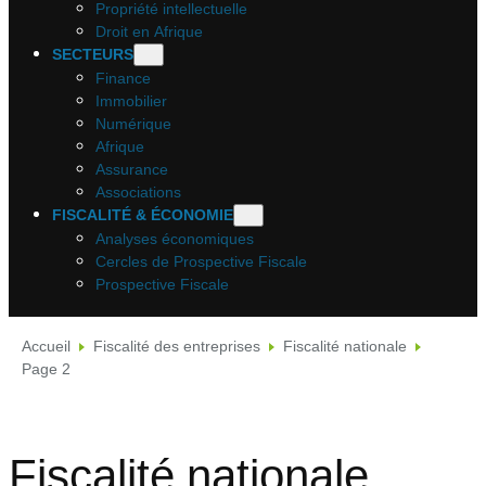
Propriété intellectuelle
Droit en Afrique
SECTEURS
Finance
Immobilier
Numérique
Afrique
Assurance
Associations
FISCALITÉ & ÉCONOMIE
Analyses économiques
Cercles de Prospective Fiscale
Prospective Fiscale
Accueil
Fiscalité des entreprises
Fiscalité nationale
Page 2
Fiscalité nationale