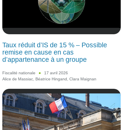
Taux réduit d’IS de 15 % – Possible
remise en cause en cas
d’appartenance à un groupe
Fiscalité nationale
17 avril 2026
Alice de Massiac
,
Béatrice Hingand
,
Clara Maignan