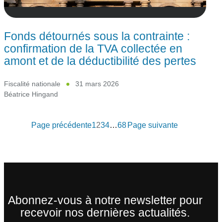
Fonds détournés sous la contrainte :
confirmation de la TVA collectée en
amont et de la déductibilité des pertes
Fiscalité nationale
31 mars 2026
Béatrice Hingand
Page précédente
1
2
3
4
…
68
Page suivante
Abonnez-vous à notre newsletter pour
recevoir nos dernières actualités.