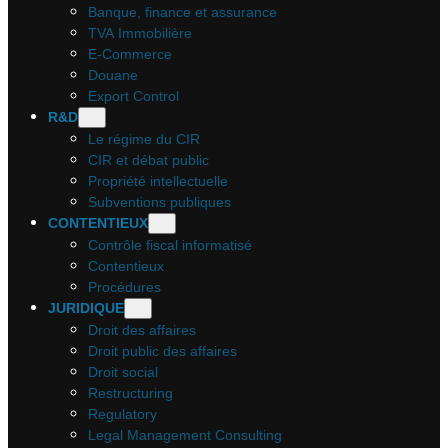
Banque, finance et assurance
TVA Immobilière
E-Commerce
Douane
Export Control
R&D
Le régime du CIR
CIR et débat public
Propriété intellectuelle
Subventions publiques
CONTENTIEUX
Contrôle fiscal informatisé
Contentieux
Procédures
JURIDIQUE
Droit des affaires
Droit public des affaires
Droit social
Restructuring
Regulatory
Legal Management Consulting