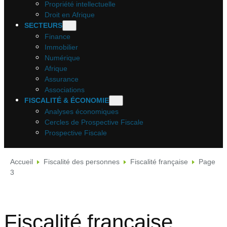
Propriété intellectuelle
Droit en Afrique
SECTEURS
Finance
Immobilier
Numérique
Afrique
Assurance
Associations
FISCALITÉ & ÉCONOMIE
Analyses économiques
Cercles de Prospective Fiscale
Prospective Fiscale
Accueil
Fiscalité des personnes
Fiscalité française
Page
3
Fiscalité française