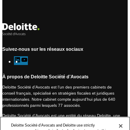
Suivez-nous sur les réseaux sociaux
L
Y
i
o
n
u
À propos de Deloitte Société d’Avocats
k
T
Deloitte Société d’Avocats est l’un des premiers cabinets de
e
u
conseil français, spécialisé en stratégies fiscales et juridiques
d
b
internationales. Notre cabinet compte aujourd’hui plus de 640
I
e
professionnels parmi lesquels 77 associés.
n
Deloitte Société d’Avocats est une entité du réseau Deloitte, une
des premières organisations mondiales de services
Deloitte Société d’Avocats and Deloitte use strictly
professionnels et à ce titre, travaille avec les 50 000 fiscalistes