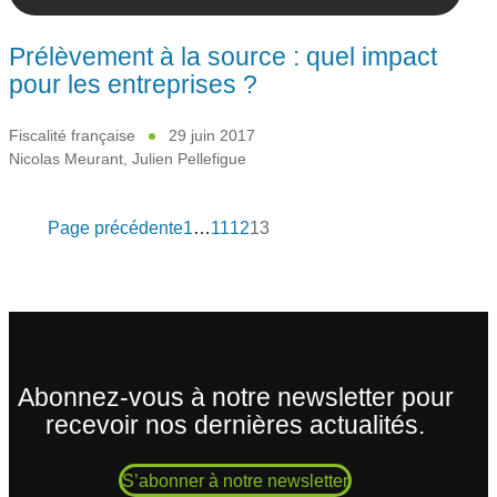
Prélèvement à la source : quel impact
pour les entreprises ?
Fiscalité française
29 juin 2017
Nicolas Meurant
,
Julien Pellefigue
Page précédente
1
…
11
12
13
Abonnez-vous à notre newsletter pour
recevoir nos dernières actualités.
S’abonner à notre newsletter