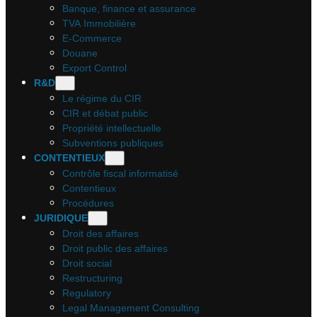
Banque, finance et assurance
TVA Immobilière
E-Commerce
Douane
Export Control
R&D
Le régime du CIR
CIR et débat public
Propriété intellectuelle
Subventions publiques
CONTENTIEUX
Contrôle fiscal informatisé
Contentieux
Procédures
JURIDIQUE
Droit des affaires
Droit public des affaires
Droit social
Restructuring
Regulatory
Legal Management Consulting