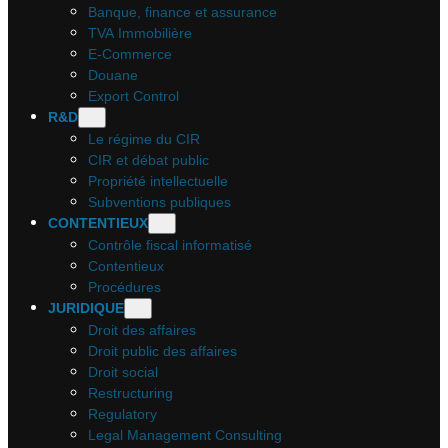
Banque, finance et assurance
TVA Immobilière
E-Commerce
Douane
Export Control
R&D
Le régime du CIR
CIR et débat public
Propriété intellectuelle
Subventions publiques
CONTENTIEUX
Contrôle fiscal informatisé
Contentieux
Procédures
JURIDIQUE
Droit des affaires
Droit public des affaires
Droit social
Restructuring
Regulatory
Legal Management Consulting