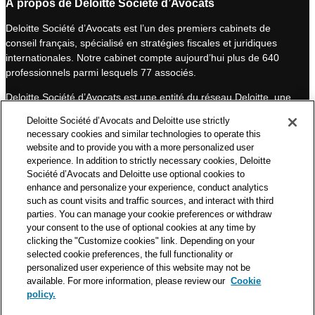
À propos de Deloitte Société d’Avocats
k
T
Deloitte Société d’Avocats est l’un des premiers cabinets de
e
u
conseil français, spécialisé en stratégies fiscales et juridiques
d
b
internationales. Notre cabinet compte aujourd’hui plus de 640
I
e
professionnels parmi lesquels 77 associés.
n
Deloitte Société d’Avocats est une entité du réseau Deloitte, une
des premières organisations mondiales de services
Deloitte Société d’Avocats and Deloitte use strictly
professionnels et à ce titre, travaille avec les 50 000 fiscalistes
necessary cookies and similar technologies to operate this
et juristes de Deloitte situés dans 150 pays.
website and to provide you with a more personalized user
experience. In addition to strictly necessary cookies, Deloitte
Les informations contenues sur ce blog ont pour objectif
Société d’Avocats and Deloitte use optional cookies to
d’informer ses lecteurs de manière générale. Elles ne peuvent
enhance and personalize your experience, conduct analytics
en aucun cas se substituer à un conseil délivré par un
such as count visits and traffic sources, and interact with third
professionnel en fonction d’une situation donnée. Un soin
parties. You can manage your cookie preferences or withdraw
particulier est apporté à la rédaction de nos articles, néanmoins
your consent to the use of optional cookies at any time by
Deloitte Société d’Avocats décline toute responsabilité relative
clicking the "Customize cookies" link. Depending on your
selected cookie preferences, the full functionality or
aux éventuelles erreurs et omissions qu’ils pourraient contenir.​
personalized user experience of this website may not be
available. For more information, please review our
Cookie
policy.