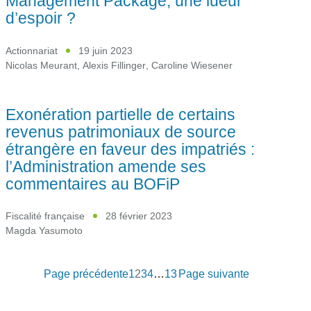
Management Package, une lueur
d’espoir ?
Actionnariat
19 juin 2023
Nicolas Meurant
,
Alexis Fillinger
,
Caroline Wiesener
Exonération partielle de certains
revenus patrimoniaux de source
étrangère en faveur des impatriés :
l’Administration amende ses
commentaires au BOFiP
Fiscalité française
28 février 2023
Magda Yasumoto
Page précédente
1
2
3
4
…
13
Page suivante