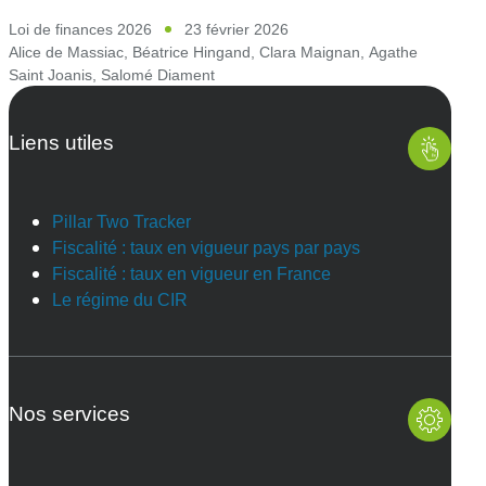
Loi de finances 2026
23 février 2026
Alice de Massiac
,
Béatrice Hingand
,
Clara Maignan
,
Agathe
Saint Joanis
,
Salomé Diament
Liens utiles
Pillar Two Tracker
Fiscalité : taux en vigueur pays par pays
Fiscalité : taux en vigueur en France
Le régime du CIR
Nos services