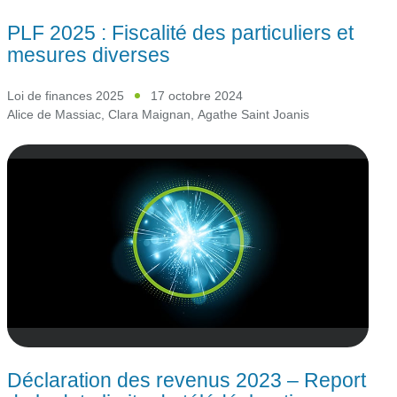
PLF 2025 : Fiscalité des particuliers et
mesures diverses
Loi de finances 2025
17 octobre 2024
Alice de Massiac
,
Clara Maignan
,
Agathe Saint Joanis
Déclaration des revenus 2023 – Report