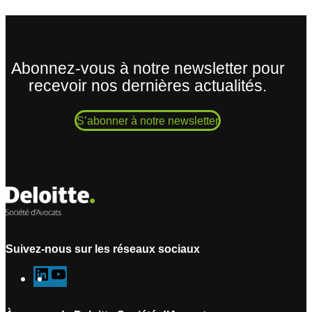
Abonnez-vous à notre newsletter pour
recevoir nos dernières actualités.
S’abonner à notre newsletter
Suivez-nous sur les réseaux sociaux
L
Y
i
o
n
u