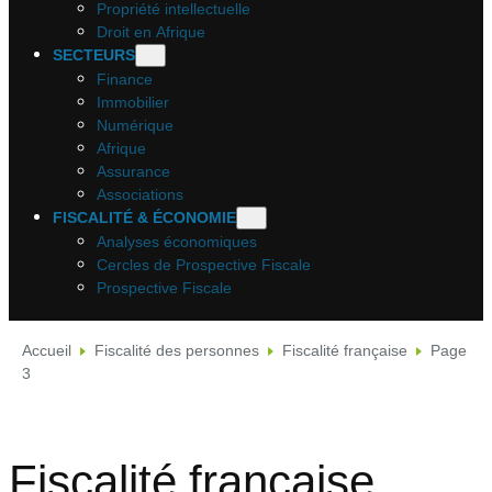
Propriété intellectuelle
Droit en Afrique
SECTEURS
Finance
Immobilier
Numérique
Afrique
Assurance
Associations
FISCALITÉ & ÉCONOMIE
Analyses économiques
Cercles de Prospective Fiscale
Prospective Fiscale
Accueil
Fiscalité des personnes
Fiscalité française
Page
3
Fiscalité française