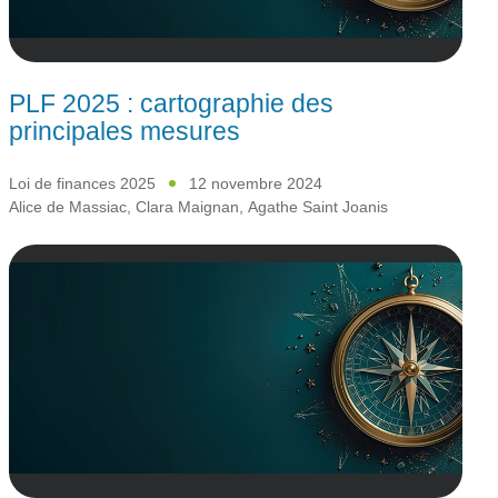
PLF 2025 : cartographie des
principales mesures
Loi de finances 2025
12 novembre 2024
Alice de Massiac
,
Clara Maignan
,
Agathe Saint Joanis