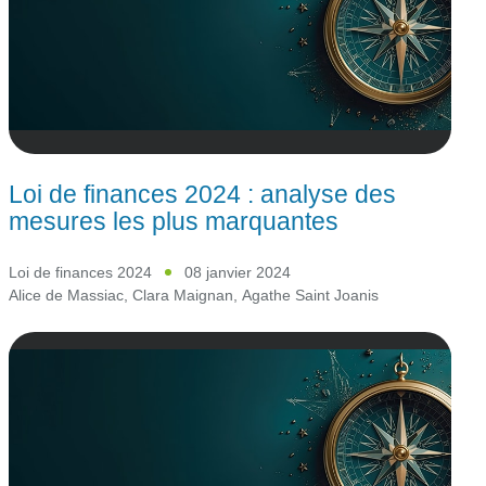
Loi de finances 2024 : analyse des
mesures les plus marquantes
Loi de finances 2024
08 janvier 2024
Alice de Massiac
,
Clara Maignan
,
Agathe Saint Joanis