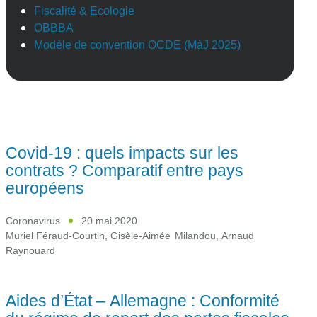
Fiscalité & Ecologie
OBBBA
Modèle de convention OCDE (MàJ 2025)
Covid-19 : quels impacts sur les
contrats ? Comparatif entre pays
européens
Coronavirus
20 mai 2020
Muriel Féraud-Courtin
,
Gisèle-Aimée Milandou
,
Arnaud
Raynouard
Aides d’État – Allemagne : Conformité