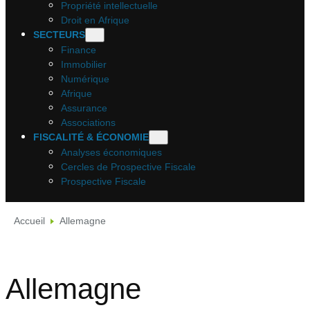
Propriété intellectuelle
Droit en Afrique
SECTEURS
Finance
Immobilier
Numérique
Afrique
Assurance
Associations
FISCALITÉ & ÉCONOMIE
Analyses économiques
Cercles de Prospective Fiscale
Prospective Fiscale
Accueil
Allemagne
Allemagne