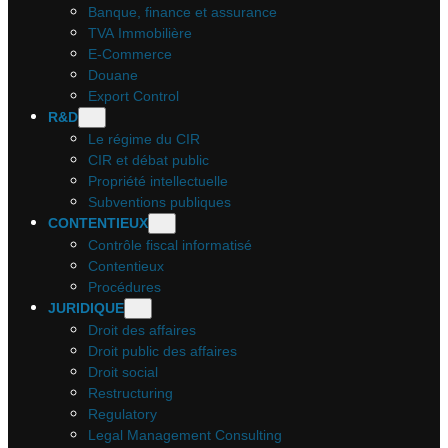
Banque, finance et assurance
TVA Immobilière
E-Commerce
Douane
Export Control
R&D
Le régime du CIR
CIR et débat public
Propriété intellectuelle
Subventions publiques
CONTENTIEUX
Contrôle fiscal informatisé
Contentieux
Procédures
JURIDIQUE
Droit des affaires
Droit public des affaires
Droit social
Restructuring
Regulatory
Legal Management Consulting