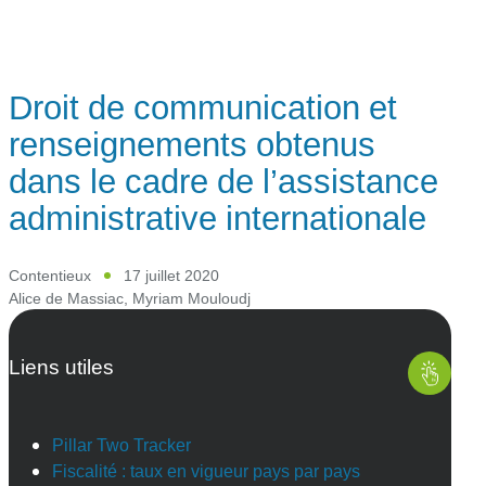
Droit de communication et
renseignements obtenus
dans le cadre de l’assistance
administrative internationale
Contentieux
17 juillet 2020
Alice de Massiac
,
Myriam Mouloudj
Liens utiles
Pillar Two Tracker
Fiscalité : taux en vigueur pays par pays