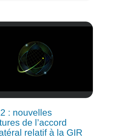
 2 : nouvelles
tures de l’accord
atéral relatif à la GIR