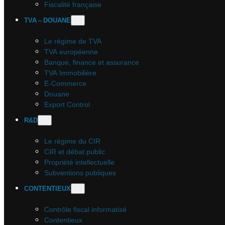
Fiscalité française
TVA – DOUANE
Le régime de TVA
TVA européenne
Banque, finance et assurance
TVA Immobilière
E-Commerce
Douane
Export Control
R&D
Le régime du CIR
CIR et débat public
Propriété intellectuelle
Subventions publiques
CONTENTIEUX
Contrôle fiscal informatisé
Contentieux