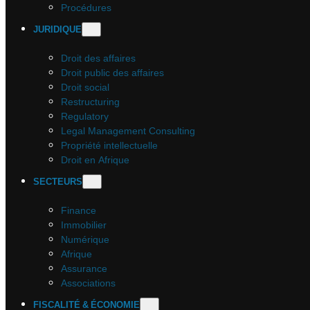
Procédures
JURIDIQUE
Droit des affaires
Droit public des affaires
Droit social
Restructuring
Regulatory
Legal Management Consulting
Propriété intellectuelle
Droit en Afrique
SECTEURS
Finance
Immobilier
Numérique
Afrique
Assurance
Associations
FISCALITÉ & ÉCONOMIE