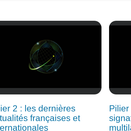
lier 2 : les dernières
Pilier
tualités françaises et
signa
ternationales
multil