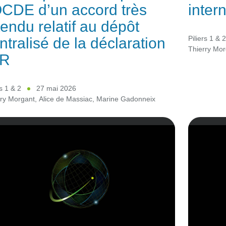
OCDE d’un accord très
inter
tendu relatif au dépôt
ntralisé de la déclaration
Piliers 1 & 
Thierry Mor
IR
rs 1 & 2
27 mai 2026
rry Morgant
,
Alice de Massiac
,
Marine Gadonneix