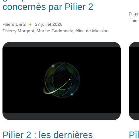
concernés par Pilier 2
Pilie
Thie
Piliers 1 & 2
27 juillet 2026
Thierry Morgant
,
Marine Gadonneix
,
Alice de Massiac
Pilier 2 : les dernières
Pi