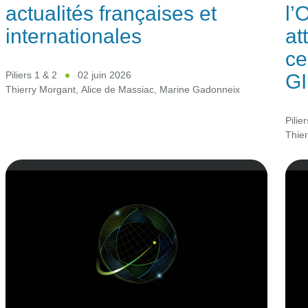
actualités françaises et
l’
internationales
at
ce
G
Piliers 1 & 2
02 juin 2026
Thierry Morgant
,
Alice de Massiac
,
Marine Gadonneix
Pilie
Thie