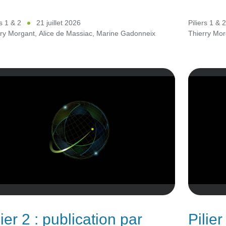
rs 1 & 2
21 juillet 2026
Piliers 1 & 
rry Morgant
,
Alice de Massiac
,
Marine Gadonneix
Thierry Mor
lier 2 : publication par
Pilier