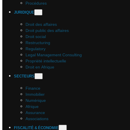
Procédures
JURIDIQUE
Droit des affaires
Droit public des affaires
Droit social
Restructuring
Regulatory
Legal Management Consulting
Propriété intellectuelle
Droit en Afrique
SECTEURS
Finance
Immobilier
Numérique
Afrique
Assurance
Associations
FISCALITÉ & ÉCONOMIE