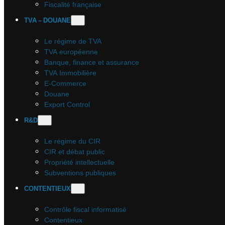
Fiscalité française
TVA – DOUANE
Le régime de TVA
TVA européenne
Banque, finance et assurance
TVA Immobilière
E-Commerce
Douane
Export Control
R&D
Le régime du CIR
CIR et débat public
Propriété intellectuelle
Subventions publiques
CONTENTIEUX
Contrôle fiscal informatisé
Contentieux