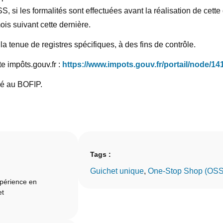
, si les formalités sont effectuées avant la réalisation de cette d
is suivant cette dernière.
 tenue de registres spécifiques, à des fins de contrôle.
te impôts.gouv.fr :
https://www.impots.gouv.fr/portail/node/14
ié au BOFIP.
Tags :
Guichet unique
, 
One-Stop Shop (OSS
xpérience en
et