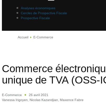
Analyses économiques
Cercles de Prospective Fiscale
Prospective Fiscale
Accueil
E-Commerce
Commerce électronique 
unique de TVA (OSS-I
E-Commerce
26 avril 2021
Vanessa Irigoyen
,
Nicolas Kazandjian
,
Maxence Fabre