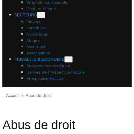
Propriété intellectuelle
Droit en Afrique
SECTEURS
Finance
Immobilier
Numérique
Afrique
Assurance
Associations
FISCALITÉ & ÉCONOMIE
Analyses économiques
Cercles de Prospective Fiscale
Prospective Fiscale
Accueil
Abus de droit
Abus de droit