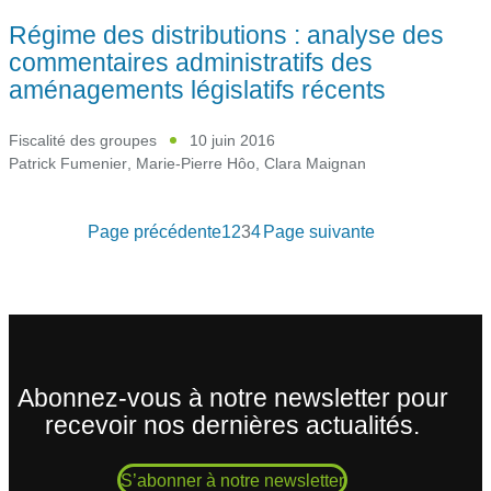
Régime des distributions : analyse des
commentaires administratifs des
aménagements législatifs récents
Fiscalité des groupes
10 juin 2016
Patrick Fumenier
,
Marie-Pierre Hôo
,
Clara Maignan
Page précédente
1
2
3
4
Page suivante
Abonnez-vous à notre newsletter pour
recevoir nos dernières actualités.
S’abonner à notre newsletter