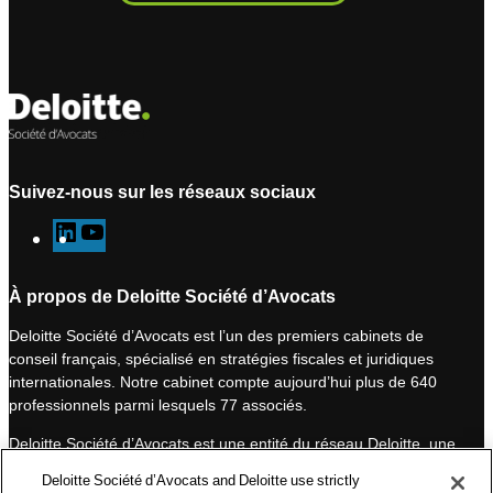
Suivez-nous sur les réseaux sociaux
L
Y
i
o
n
u
À propos de Deloitte Société d’Avocats
k
T
Deloitte Société d’Avocats est l’un des premiers cabinets de
e
u
conseil français, spécialisé en stratégies fiscales et juridiques
d
b
internationales. Notre cabinet compte aujourd’hui plus de 640
I
e
professionnels parmi lesquels 77 associés.
n
Deloitte Société d’Avocats est une entité du réseau Deloitte, une
des premières organisations mondiales de services
Deloitte Société d’Avocats and Deloitte use strictly
professionnels et à ce titre, travaille avec les 50 000 fiscalistes