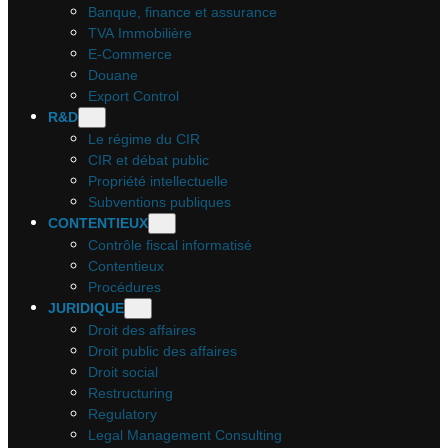
Banque, finance et assurance
TVA Immobilière
E-Commerce
Douane
Export Control
R&D
Le régime du CIR
CIR et débat public
Propriété intellectuelle
Subventions publiques
CONTENTIEUX
Contrôle fiscal informatisé
Contentieux
Procédures
JURIDIQUE
Droit des affaires
Droit public des affaires
Droit social
Restructuring
Regulatory
Legal Management Consulting