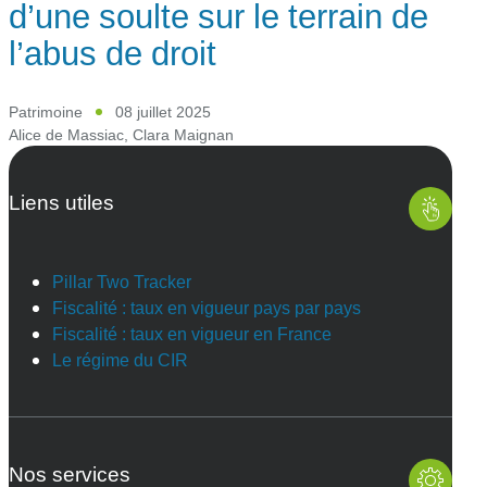
d’une soulte sur le terrain de
l’abus de droit
Patrimoine
08 juillet 2025
Alice de Massiac
,
Clara Maignan
Liens utiles
Pillar Two Tracker
Fiscalité : taux en vigueur pays par pays
Fiscalité : taux en vigueur en France
Le régime du CIR
Nos services