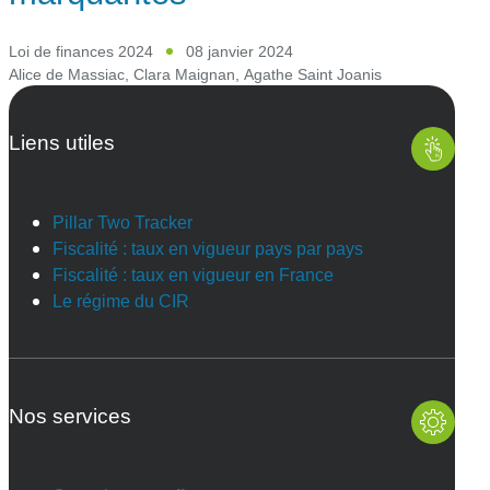
Loi de finances 2024
08 janvier 2024
Alice de Massiac
,
Clara Maignan
,
Agathe Saint Joanis
Liens utiles
Pillar Two Tracker
Fiscalité : taux en vigueur pays par pays
Fiscalité : taux en vigueur en France
Le régime du CIR
Nos services