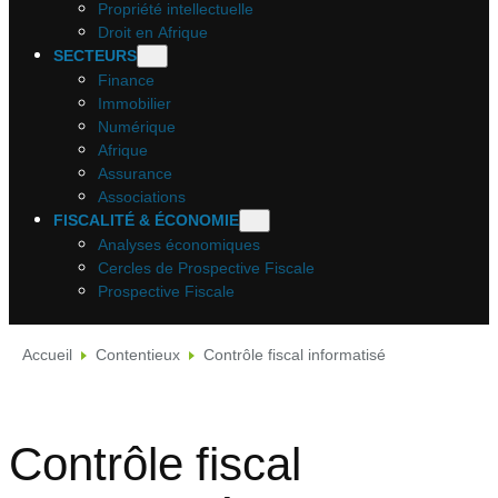
Propriété intellectuelle
Droit en Afrique
SECTEURS
Finance
Immobilier
Numérique
Afrique
Assurance
Associations
FISCALITÉ & ÉCONOMIE
Analyses économiques
Cercles de Prospective Fiscale
Prospective Fiscale
Accueil
Contentieux
Contrôle fiscal informatisé
Contrôle fiscal