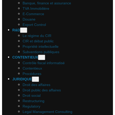
Banque, finance et assurance
TVA Immobilière
E-Commerce
Douane
Export Control
R&D
Le régime du CIR
CIR et débat public
Propriété intellectuelle
Subventions publiques
CONTENTIEUX
Contrôle fiscal informatisé
Contentieux
Procédures
JURIDIQUE
Droit des affaires
Droit public des affaires
Droit social
Restructuring
Regulatory
Legal Management Consulting