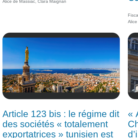
Alice de Massiac
,
Clara Maignan
Fisca
Alice
Article 123 bis : le régime dit
«
des sociétés « totalement
Ch
exportatrices » tunisien est
d’