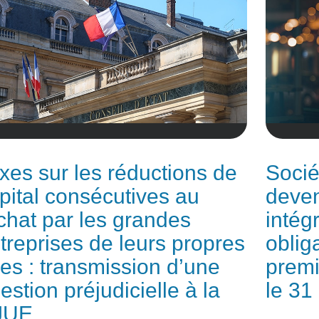
xes sur les réductions de
Socié
pital consécutives au
deve
chat par les grandes
intégr
treprises de leurs propres
oblig
tres : transmission d’une
premi
estion préjudicielle à la
le 3
JUE