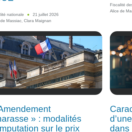
Fiscalité d
Alice de Ma
lité nationale
21 juillet 2026
 de Massiac
,
Clara Maignan
 Amendement
Carac
arasse » : modalités
d’une
imputation sur le prix
dans 