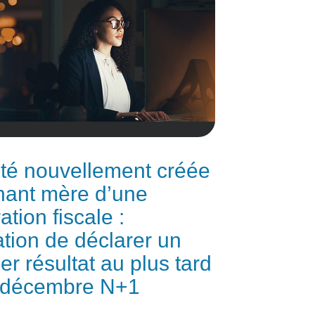
té nouvellement créée
nant mère d’une
ation fiscale :
ation de déclarer un
er résultat au plus tard
1 décembre N+1