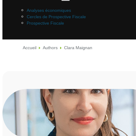
Analyses économiques
Cercles de Prospective Fiscale
Prospective Fiscale
Accueil
Authors
Clara Maignan