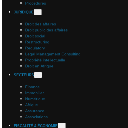
Procédures
JURIDIQUE
Droit des affaires
Droit public des affaires
Droit social
Restructuring
Regulatory
Legal Management Consulting
Propriété intellectuelle
Droit en Afrique
SECTEURS
Finance
Immobilier
Numérique
Afrique
Assurance
Associations
FISCALITÉ & ÉCONOMIE