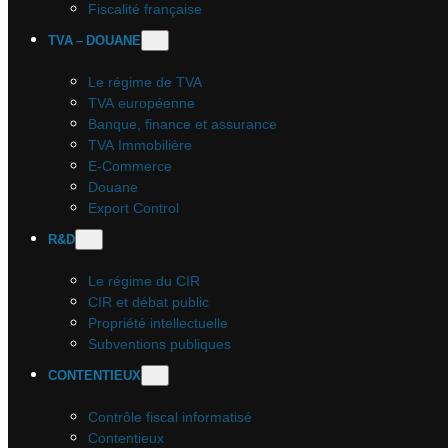
Fiscalité française
TVA – DOUANE
Le régime de TVA
TVA européenne
Banque, finance et assurance
TVA Immobilière
E-Commerce
Douane
Export Control
R&D
Le régime du CIR
CIR et débat public
Propriété intellectuelle
Subventions publiques
CONTENTIEUX
Contrôle fiscal informatisé
Contentieux