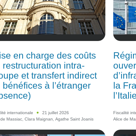
ise en charge des coûts
Régim
 restructuration intra-
ouver
oupe et transfert indirect
d’inf
 bénéfices à l’étranger
la Fr
bsence)
l’Ital
lité internationale
21 juillet 2026
Fiscalité in
 de Massiac
,
Clara Maignan
,
Agathe Saint Joanis
Alice de Ma