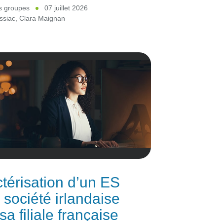
es groupes
07 juillet 2026
ssiac
,
Clara Maignan
térisation d’un ES
 société irlandaise
sa filiale française