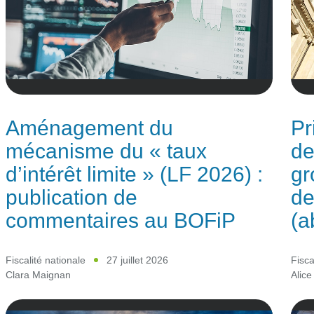
Aménagement du
Pr
mécanisme du « taux
de
d’intérêt limite » (LF 2026) :
gr
publication de
de
commentaires au BOFiP
(a
Fiscalité nationale
27 juillet 2026
Fisca
Clara Maignan
Alice