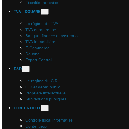
Fiscalité française
TVA – DOUANE
Le régime de TVA
TVA européenne
Banque, finance et assurance
TVA Immobilière
E-Commerce
Douane
Export Control
R&D
Le régime du CIR
CIR et débat public
Propriété intellectuelle
Subventions publiques
CONTENTIEUX
Contrôle fiscal informatisé
Contentieux