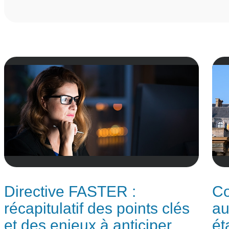
Directive FASTER :
Co
récapitulatif des points clés
au
et des enjeux à anticiper
ét