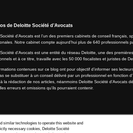
os de Deloitte Société d’Avocats
 Société d’Avocats est l’un des premiers cabinets de conseil français, spé
ionales. Notre cabinet compte aujourd’hui plus de 640 professionnels p
 Société d’Avocats est une entité du réseau Deloitte, une des première
onnels et à ce titre, travaille avec les 50 000 fiscalistes et juristes de D
rmations contenues sur ce blog ont pour objectif d’informer ses lecteu
s se substituer à un conseil délivré par un professionnel en fonction d’
à la rédaction de nos articles, néanmoins Deloitte Société d’Avocats déc
les erreurs et omissions qu’ils pourraient contenir.​
Politique de confidentialité
d similar technologies to operate this website and
Mentions légales
rictly necessary cookies, Deloitte Société