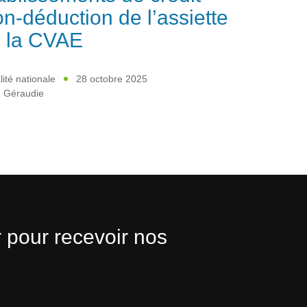
n-déduction de l’assiette
 la CVAE
lité nationale
28 octobre 2025
e Géraudie
 pour recevoir nos