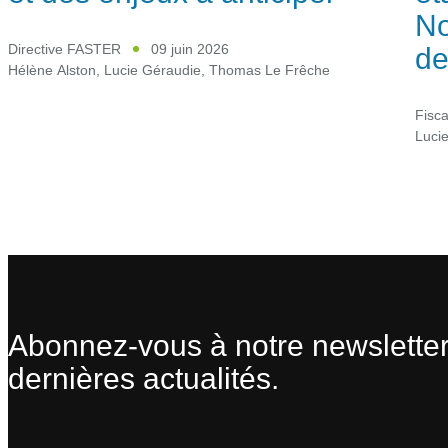
No
de
Directive FASTER
09 juin 2026
Hélène Alston
,
Lucie Géraudie
,
Thomas Le Frêche
Fisca
Luci
Abonnez-vous à notre newsletter
dernières actualités.