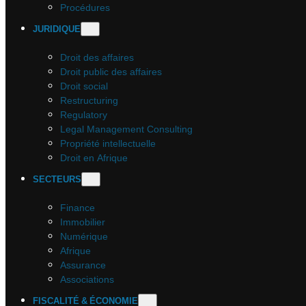
Procédures
JURIDIQUE
Droit des affaires
Droit public des affaires
Droit social
Restructuring
Regulatory
Legal Management Consulting
Propriété intellectuelle
Droit en Afrique
SECTEURS
Finance
Immobilier
Numérique
Afrique
Assurance
Associations
FISCALITÉ & ÉCONOMIE