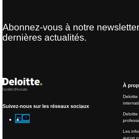
Abonnez-vous à notre newsletter
dernières actualités.
À prop
Deloitte
internat
Suivez-nous sur les réseaux sociaux
Deloitte
L
Y
professi
i
o
Les info
n
u
aucun ca