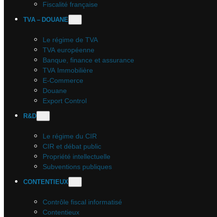
Fiscalité française
TVA – DOUANE
Le régime de TVA
TVA européenne
Banque, finance et assurance
TVA Immobilière
E-Commerce
Douane
Export Control
R&D
Le régime du CIR
CIR et débat public
Propriété intellectuelle
Subventions publiques
CONTENTIEUX
Contrôle fiscal informatisé
Contentieux