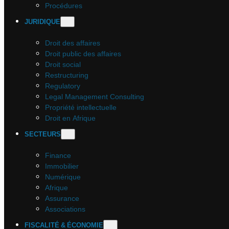
Procédures
JURIDIQUE
Droit des affaires
Droit public des affaires
Droit social
Restructuring
Regulatory
Legal Management Consulting
Propriété intellectuelle
Droit en Afrique
SECTEURS
Finance
Immobilier
Numérique
Afrique
Assurance
Associations
FISCALITÉ & ÉCONOMIE