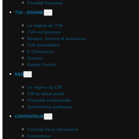
Fiscalité française
TVA – DOUANE
Le régime de TVA
TVA européenne
Banque, finance et assurance
TVA Immobilière
E-Commerce
Douane
Export Control
R&D
Le régime du CIR
CIR et débat public
Propriété intellectuelle
Subventions publiques
CONTENTIEUX
Contrôle fiscal informatisé
Contentieux