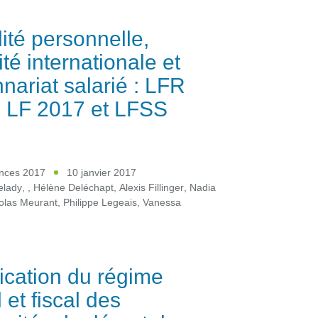
lité personnelle,
ité internationale et
nnariat salarié : LFR
 LF 2017 et LFSS
ances 2017
10 janvier 2017
elady
,
,
Hélène Deléchapt
,
Alexis Fillinger
,
Nadia
olas Meurant
,
Philippe Legeais
,
Vanessa
ication du régime
 et fiscal des