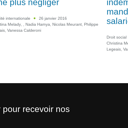
ne plus négliger
indem
manda
salar
ité internationale
26 janvier 2016
tina Melady
,
,
Nadia Hamya
,
Nicolas Meurant
,
Philippe
ais
,
Vanessa Calderoni
Droit social
Christina M
Legeais
,
Va
 pour recevoir nos