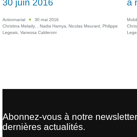
30 juin 2016
à 
Actionnariat
30 mai 2016
Mobil
Christina Melady
,
,
Nadia Hamya
,
Nicolas Meurant
,
Philippe
Chris
Legeais
,
Vanessa Calderoni
Lege
Abonnez-vous à notre newsletter
dernières actualités.