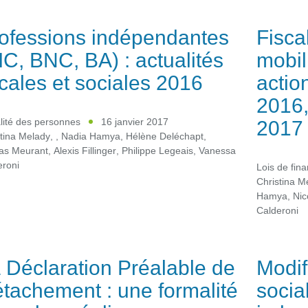
ofessions indépendantes
Fisca
IC, BNC, BA) : actualités
mobil
scales et sociales 2016
actio
2016,
2017
lité des personnes
16 janvier 2017
tina Melady
,
,
Nadia Hamya
,
Hélène Deléchapt
,
las Meurant
,
Alexis Fillinger
,
Philippe Legeais
,
Vanessa
eroni
Lois de fin
Christina M
Hamya
,
Nic
Calderoni
 Déclaration Préalable de
Modif
tachement : une formalité
social