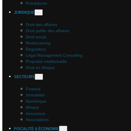
Procédures
JURIDIQUE
Droit des affaires
Droit public des affaires
Droit social
Restructuring
Regulatory
Legal Management Consulting
Propriété intellectuelle
Droit en Afrique
SECTEURS
Finance
Immobilier
Numérique
Afrique
Assurance
Associations
FISCALITÉ & ÉCONOMIE