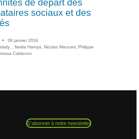
nités de départ des
taires sociaux et des
iés
08 janvier 2016
elady
,
,
Nadia Hamya
,
Nicolas Meurant
,
Philippe
nessa Calderoni
S’abonner à notre newsletter