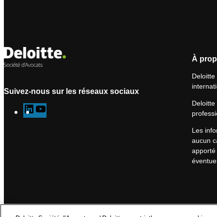
À prop
Deloitte
internat
Suivez-nous sur les réseaux sociaux
Deloitte
L
Y
professi
i
o
Les info
n
u
aucun ca
k
T
apporté 
e
u
éventuel
d
b
I
e
n