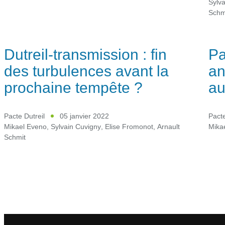
Sylva
Schm
Dutreil-transmission : fin
Pa
des turbulences avant la
an
prochaine tempête ?
au
Pacte Dutreil
05 janvier 2022
Pacte
Mikael Eveno
,
Sylvain Cuvigny
,
Elise Fromonot
,
Arnault
Mika
Schmit