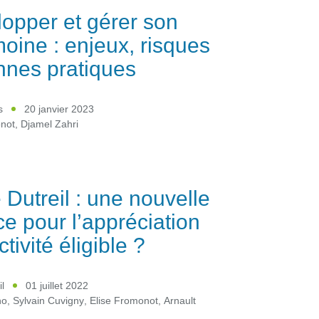
opper et gérer son
moine : enjeux, risques
nnes pratiques
s
20 janvier 2023
onot
,
Djamel Zahri
 Dutreil : une nouvelle
ce pour l’appréciation
ctivité éligible ?
l
01 juillet 2022
no
,
Sylvain Cuvigny
,
Elise Fromonot
,
Arnault