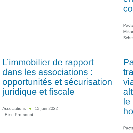
co
Pacte
Mika
Schm
L’immobilier de rapport
Pa
dans les associations :
tr
opportunités et sécurisation
vi
juridique et fiscale
al
le
ho
Associations
13 juin 2022
,
Elise Fromonot
Pacte