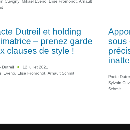
in Cuvigny
,
Mikael Eveno
,
Elise Fromonot
,
Arnault
it
cte Dutreil et holding
Appor
imatrice – prenez garde
sous 
x clauses de style !
préci
inatt
 Dutreil
12 juillet 2021
el Eveno
,
Elise Fromonot
,
Arnault Schmit
Pacte Dutrei
Sylvain Cuv
Schmit