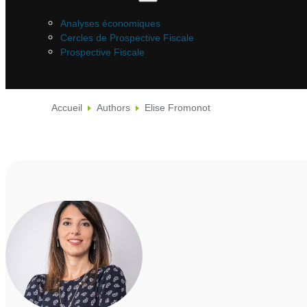
Analyses économiques
Cercles de Prospective Fiscale
Prospective Fiscale
Accueil
Authors
Elise Fromonot