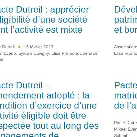
cte Dutreil : apprécier
Dével
éligibilité d’une société
patri
nt l’activité est mixte
et bo
 Dutreil
16 février 2023
Association
el Eveno
,
Sylvain Cuvigny
,
Elise Fromonot
,
Arnault
Elise From
it
cte Dutreil –
Pacte
endement adopté : la
matri
ndition d’exercice d’une
de l’a
tivité éligible doit être
spectée tout au long des
Pacte Dutrei
Mikael Eve
gagements de
Schmit