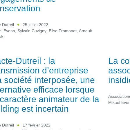
nservation
 Dutreil
25 juillet 2022
el Eveno
,
Sylvain Cuvigny
,
Elise Fromonot
,
Arnault
it
cte-Dutreil : la
La co
ansmission d’entreprise
associ
a société interposée, une
insid
ternative efficace lorsque
 caractère animateur de la
Association
Mikael Eve
lding est incertain
 Dutreil
17 février 2022