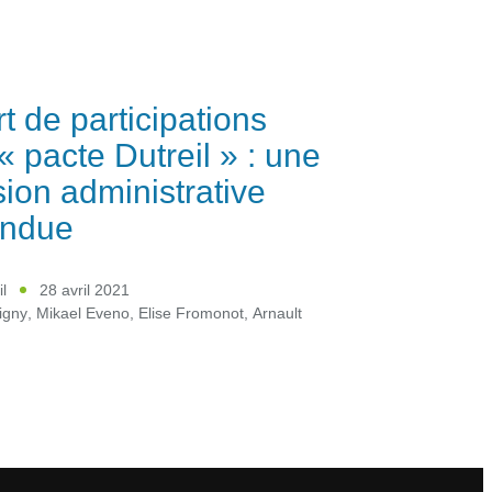
t de participations
« pacte Dutreil » : une
sion administrative
endue
l
28 avril 2021
igny
,
Mikael Eveno
,
Elise Fromonot
,
Arnault