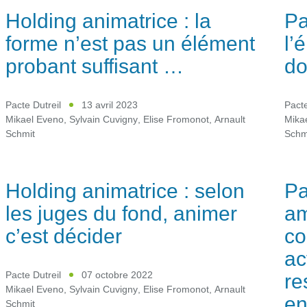
Holding animatrice : la
Pa
forme n’est pas un élément
l’
probant suffisant …
do
Pacte Dutreil
13 avril 2023
Pacte
Mikael Eveno
,
Sylvain Cuvigny
,
Elise Fromonot
,
Arnault
Mika
Schmit
Schm
Holding animatrice : selon
Pa
les juges du fond, animer
am
c’est décider
co
ac
re
Pacte Dutreil
07 octobre 2022
Mikael Eveno
,
Sylvain Cuvigny
,
Elise Fromonot
,
Arnault
en
Schmit