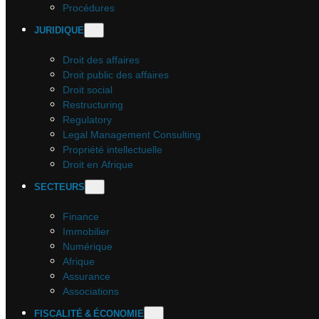
Procédures
JURIDIQUE
Droit des affaires
Droit public des affaires
Droit social
Restructuring
Regulatory
Legal Management Consulting
Propriété intellectuelle
Droit en Afrique
SECTEURS
Finance
Immobilier
Numérique
Afrique
Assurance
Associations
FISCALITÉ & ÉCONOMIE