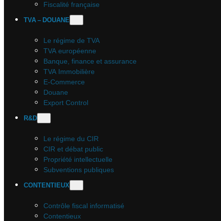
Fiscalité française
TVA – DOUANE
Le régime de TVA
TVA européenne
Banque, finance et assurance
TVA Immobilière
E-Commerce
Douane
Export Control
R&D
Le régime du CIR
CIR et débat public
Propriété intellectuelle
Subventions publiques
CONTENTIEUX
Contrôle fiscal informatisé
Contentieux